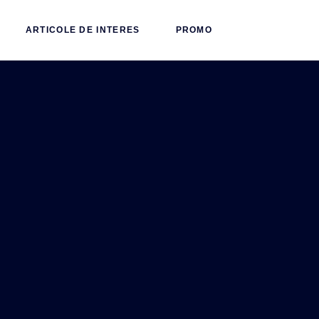
ARTICOLE DE INTERES
PROMO