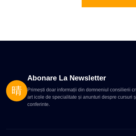
Abonare La Newsletter
Primești doar informații din domneniul consilierii cr
art
icole de specialitate și anunturi despre cursuri ș
conferinte.