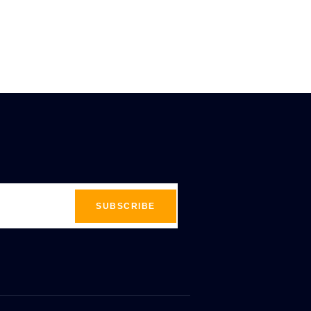
SUBSCRIBE