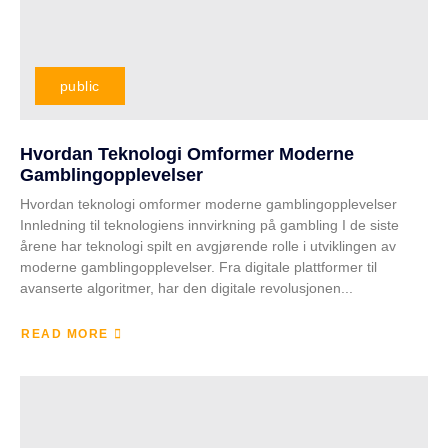
public
Hvordan Teknologi Omformer Moderne
Gamblingopplevelser
Hvordan teknologi omformer moderne gamblingopplevelser
Innledning til teknologiens innvirkning på gambling I de siste
årene har teknologi spilt en avgjørende rolle i utviklingen av
moderne gamblingopplevelser. Fra digitale plattformer til
avanserte algoritmer, har den digitale revolusjonen...
READ MORE