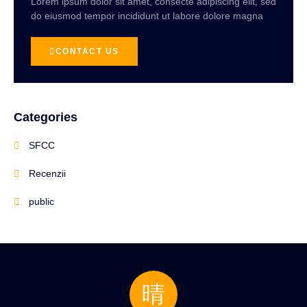
Lorem ipsum dolor sit amet, consecte adipiscing elit, sed
do eiusmod tempor incididunt ut labore dolore magna
CONTACT US
Categories
SFCC
Recenzii
public