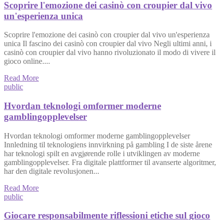
Scoprire l'emozione dei casinò con croupier dal vivo
un'esperienza unica
Scoprire l'emozione dei casinò con croupier dal vivo un'esperienza
unica Il fascino dei casinò con croupier dal vivo Negli ultimi anni, i
casinò con croupier dal vivo hanno rivoluzionato il modo di vivere il
gioco online....
Read More
public
Hvordan teknologi omformer moderne
gamblingopplevelser
Hvordan teknologi omformer moderne gamblingopplevelser
Innledning til teknologiens innvirkning på gambling I de siste årene
har teknologi spilt en avgjørende rolle i utviklingen av moderne
gamblingopplevelser. Fra digitale plattformer til avanserte algoritmer,
har den digitale revolusjonen...
Read More
public
Giocare responsabilmente riflessioni etiche sul gioco