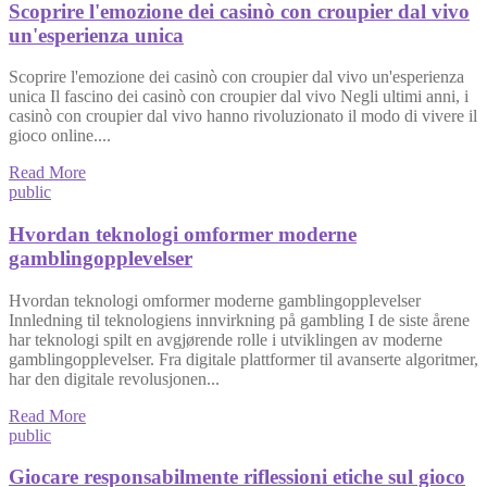
Scoprire l'emozione dei casinò con croupier dal vivo
un'esperienza unica
Scoprire l'emozione dei casinò con croupier dal vivo un'esperienza
unica Il fascino dei casinò con croupier dal vivo Negli ultimi anni, i
casinò con croupier dal vivo hanno rivoluzionato il modo di vivere il
gioco online....
Read More
public
Hvordan teknologi omformer moderne
gamblingopplevelser
Hvordan teknologi omformer moderne gamblingopplevelser
Innledning til teknologiens innvirkning på gambling I de siste årene
har teknologi spilt en avgjørende rolle i utviklingen av moderne
gamblingopplevelser. Fra digitale plattformer til avanserte algoritmer,
har den digitale revolusjonen...
Read More
public
Giocare responsabilmente riflessioni etiche sul gioco