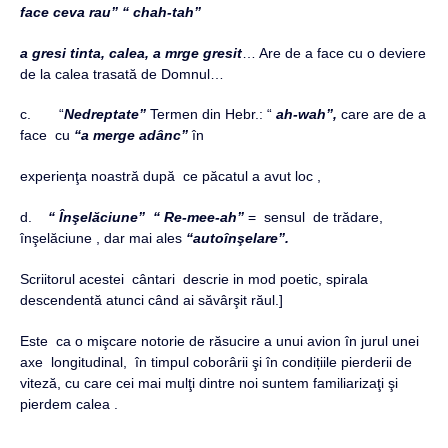
face ceva rau” “ chah-tah”
a gresi tinta, calea, a mrge gresit
… Are de a face cu o deviere
de la calea trasată de Domnul…
c. “
Nedreptate”
Termen din Hebr.: “
ah-wah”,
care are de a
face cu
“a merge adânc”
în
experienţa noastră după ce păcatul a avut loc ,
d.
“ Înşelăciune” “ Re-mee-ah”
= sensul de trădare,
înşelăciune , dar mai ales
“autoînşelare”.
Scriitorul acestei cântari descrie in mod poetic, spirala
descendentă atunci când ai săvârşit răul.]
Este ca o mişcare notorie de răsucire a unui avion în jurul unei
axe longitudinal, în timpul coborârii şi în condițiile pierderii de
viteză, cu care cei mai mulţi dintre noi suntem familiarizaţi şi
pierdem calea .