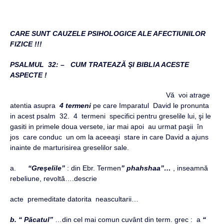
CARE SUNT CAUZELE PSIHOLOGICE ALE AFECTIUNILOR
FIZICE !!!
PSALMUL 32: – CUM TRATEAZĂ ŞI BIBLIA ACESTE
ASPECTE !
Vă voi atrage
atentia asupra
4 termeni
pe care Imparatul David le pronunta
in acest psalm 32. 4 termeni specifici pentru greselile lui, şi le
gasiti in primele doua versete, iar mai apoi au urmat paşii în
jos care conduc un om la aceeaşi stare in care David a ajuns
inainte de marturisirea greselilor sale.
a.
“Greşelile”
: din Ebr. Termen
” phahshaa”…
, inseamnă
rebeliune, revoltă….descrie
acte premeditate datorita neascultarii…
b.
“ Păcatul”
…din cel mai comun cuvânt din term. grec : a
“